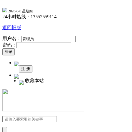
2026-8-6 星期四
24小时热线：13552559114
返回旧版
用户名：
密码：
收藏本站