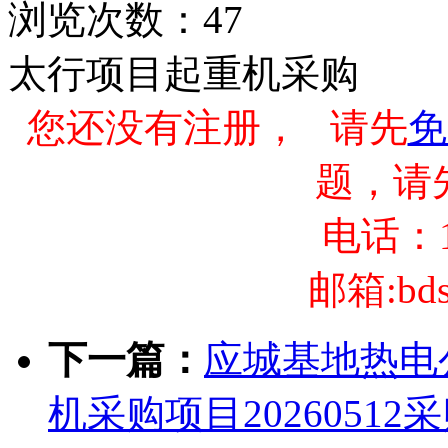
浏览次数：47
太行项目起重机采购
您还没有注册， 请先
免
题，请
电话：13
邮箱:bds
下一篇：
应城基地热电
机采购项目2026051