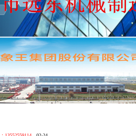
52559114。
02-24