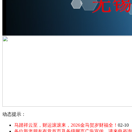
动态提示：
马踏祥云至，财运滚滚来，2026金马贺岁财福全！
02-10
各位新老朋友有意首页及各级网页广告宣传，请来电咨询：135