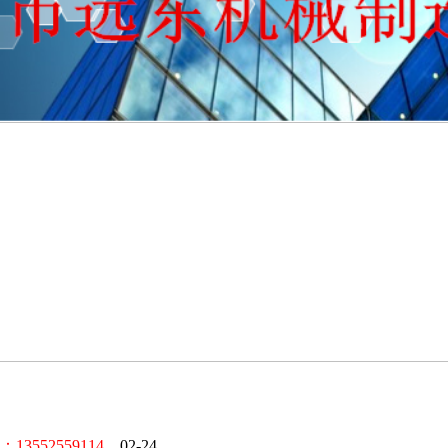
52559114。
02-24