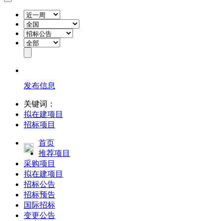
发布信息
关键词：
拟在建项目
招标项目
首页
推荐项目
采购项目
拟在建项目
招标公告
招标预告
国际招标
变更公告