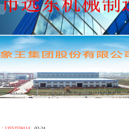
52559114。
02-24