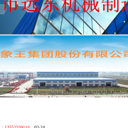
52559114。
02-24