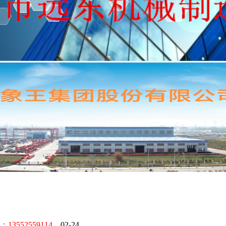
52559114。
02-24