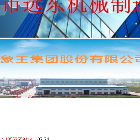
52559114。
02-24