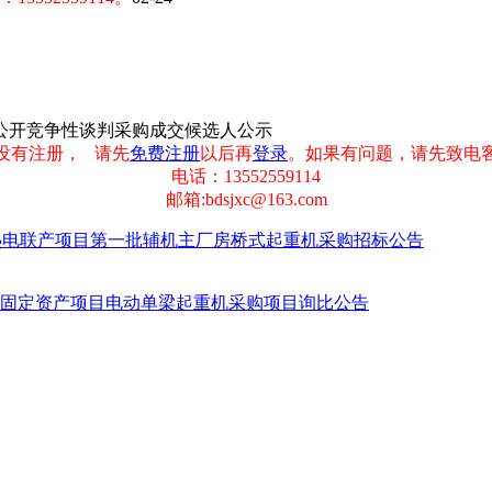
公开竞争性谈判采购成交候选人公示
没有注册， 请先
免费注册
以后再
登录
。如果有问题，请先致电
电话：13552559114
邮箱:bdsjxc@163.com
环热电联产项目第一批辅机主厂房桥式起重机采购招标公告
固定资产项目电动单梁起重机采购项目询比公告