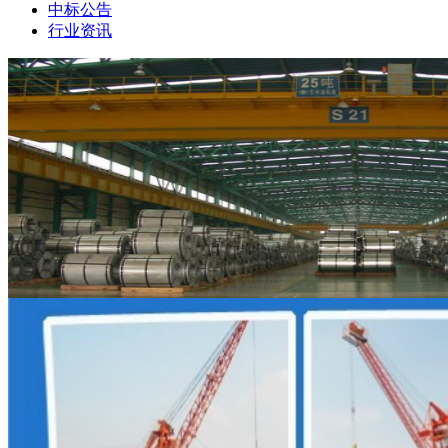
中标公告
行业资讯