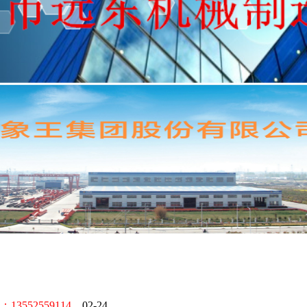
52559114。
02-24